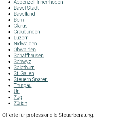
Appenzell Innerrhoden
Basel Stadt
Baselland
Bern
Glarus
Graubünden
Luzern
Nidwalden
Obwalden
Schaffhausen
Schwyz
Solothurn
St. Gallen
Steuern Sparen
Thurgau
Uri
Zug
Zürich
Offerte für professionelle Steuerberatung: