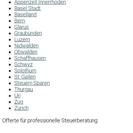
Appenzell Innerrhoden
Basel Stadt
Baselland
Bern
Glarus
Graubünden
Luzern
Nidwalden
Obwalden
Schaffhausen
Schwyz
Solothurn
St. Gallen
Steuern Sparen
Thurgau
Uri
Zug
Zürich
Offerte für professionelle Steuerberatung: