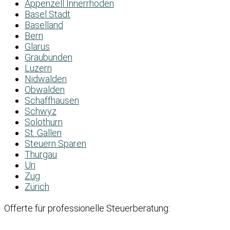
Appenzell Innerrhoden
Basel Stadt
Baselland
Bern
Glarus
Graubünden
Luzern
Nidwalden
Obwalden
Schaffhausen
Schwyz
Solothurn
St. Gallen
Steuern Sparen
Thurgau
Uri
Zug
Zürich
Offerte für professionelle Steuerberatung: