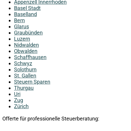
Appenzell Innerrhoden
Basel Stadt
Baselland
Bern
Glarus
Graubünden
Luzern
Nidwalden
Obwalden
Schaffhausen
Schwyz
Solothurn
St. Gallen
Steuern Sparen
Thurgau
Uri
Zug
Zürich
Offerte für professionelle Steuerberatung: