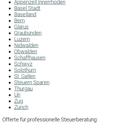
Appenzell Innerrhoden
Basel Stadt
Baselland
Bern
Glarus
Graubünden
Luzern
Nidwalden
Obwalden
Schaffhausen
Schwyz
Solothurn
St. Gallen
Steuern Sparen
Thurgau
Uri
Zug
Zürich
Offerte für professionelle Steuerberatung: