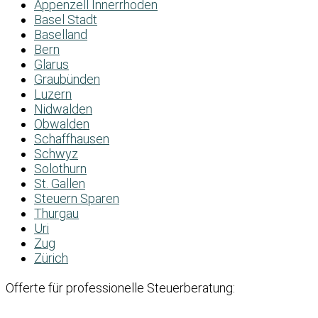
Appenzell Innerrhoden
Basel Stadt
Baselland
Bern
Glarus
Graubünden
Luzern
Nidwalden
Obwalden
Schaffhausen
Schwyz
Solothurn
St. Gallen
Steuern Sparen
Thurgau
Uri
Zug
Zürich
Offerte für professionelle Steuerberatung: