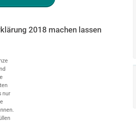
erklärung 2018 machen lassen
nze
und
ie
sten
 nur
ge
ennen.
üllen