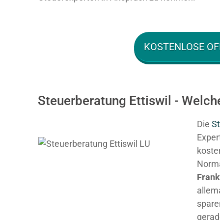
KOSTENLOSE OF
Steuerberatung Ettiswil - Welch
Die
St
Expert
kosten
Normal
Fran
allem
spare
gerad