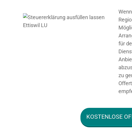
Wenn 
Regio
Mögli
Arran
für d
Diens
Anbie
abzus
zu ge
Offer
empfe
KOSTENLOSE OF