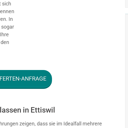
 sich
 kennen
en. In
g sogar
Ihre
 den
FERTEN-ANFRAGE
assen in Ettiswil
hrungen zeigen, dass sie im Idealfall mehrere