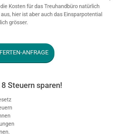
n die Kosten für das Treuhandbüro natürlich
aus, hier ist aber auch das Einsparpotential
ich grösser.
FERTEN-ANFRAGE
18 Steuern sparen!
esetz
teuern
nnen
sungen
nnen.