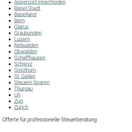
Appenzell Innerrhoden
Basel Stadt
Baselland
Bern
Glarus
Graubünden
Luzern
Nidwalden
Obwalden
Schaffhausen
Schwyz
Solothurn
St. Gallen
Steuern Sparen
Thurgau
Uri
Zug
Zürich
Offerte für professionelle Steuerberatung: