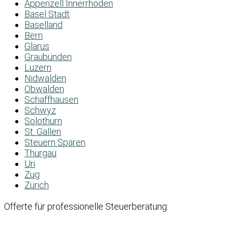
Appenzell Innerrhoden
Basel Stadt
Baselland
Bern
Glarus
Graubünden
Luzern
Nidwalden
Obwalden
Schaffhausen
Schwyz
Solothurn
St. Gallen
Steuern Sparen
Thurgau
Uri
Zug
Zürich
Offerte für professionelle Steuerberatung: