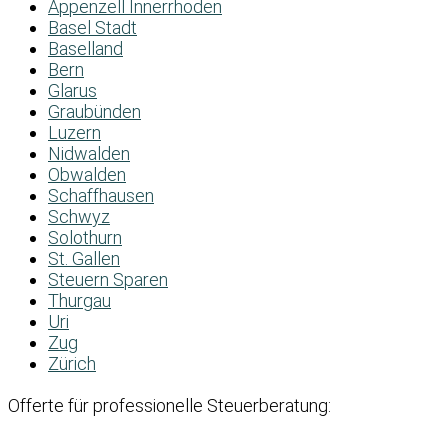
Appenzell Innerrhoden
Basel Stadt
Baselland
Bern
Glarus
Graubünden
Luzern
Nidwalden
Obwalden
Schaffhausen
Schwyz
Solothurn
St. Gallen
Steuern Sparen
Thurgau
Uri
Zug
Zürich
Offerte für professionelle Steuerberatung: