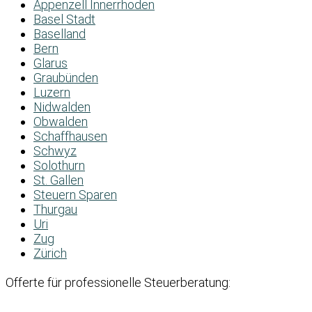
Appenzell Innerrhoden
Basel Stadt
Baselland
Bern
Glarus
Graubünden
Luzern
Nidwalden
Obwalden
Schaffhausen
Schwyz
Solothurn
St. Gallen
Steuern Sparen
Thurgau
Uri
Zug
Zürich
Offerte für professionelle Steuerberatung: