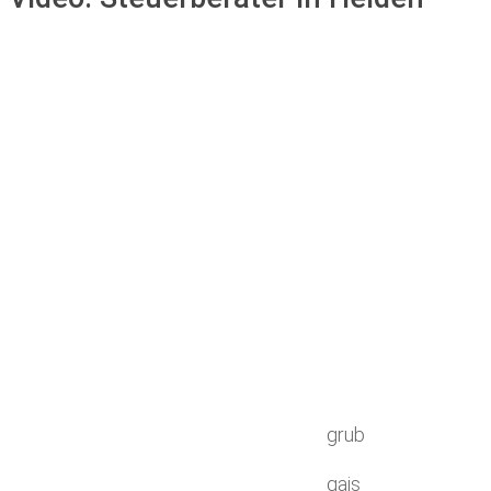
grub
gais