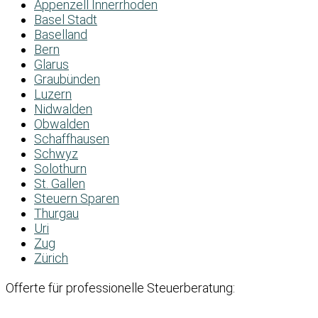
Appenzell Innerrhoden
Basel Stadt
Baselland
Bern
Glarus
Graubünden
Luzern
Nidwalden
Obwalden
Schaffhausen
Schwyz
Solothurn
St. Gallen
Steuern Sparen
Thurgau
Uri
Zug
Zürich
Offerte für professionelle Steuerberatung: