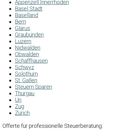
Appenzell Innerrhoden
Basel Stadt
Baselland
Bern
Glarus
Graubünden
Luzern
Nidwalden
Obwalden
Schaffhausen
Schwyz
Solothurn
St. Gallen
Steuern Sparen
Thurgau
Uri
Zug
Zürich
Offerte für professionelle Steuerberatung: