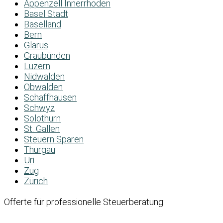
Appenzell Innerrhoden
Basel Stadt
Baselland
Bern
Glarus
Graubünden
Luzern
Nidwalden
Obwalden
Schaffhausen
Schwyz
Solothurn
St. Gallen
Steuern Sparen
Thurgau
Uri
Zug
Zürich
Offerte für professionelle Steuerberatung: