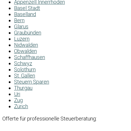
Appenzell Innerrhoden
Basel Stadt
Baselland
Bern
Glarus
Graubünden
Luzern
Nidwalden
Obwalden
Schaffhausen
Schwyz
Solothurn
St. Gallen
Steuern Sparen
Thurgau
Uri
Zug
Zürich
Offerte für professionelle Steuerberatung: