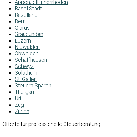
Appenzell Innerrhoden
Basel Stadt
Baselland
Bern
Glarus
Graubünden
Luzern
Nidwalden
Obwalden
Schaffhausen
Schwyz
Solothurn
St. Gallen
Steuern Sparen
Thurgau
Uri
Zug
Zürich
Offerte für professionelle Steuerberatung: