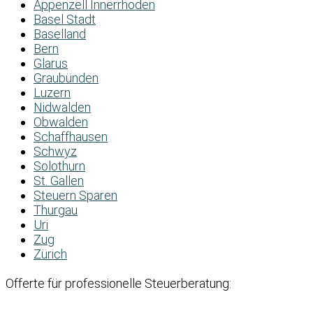
Appenzell Innerrhoden
Basel Stadt
Baselland
Bern
Glarus
Graubünden
Luzern
Nidwalden
Obwalden
Schaffhausen
Schwyz
Solothurn
St. Gallen
Steuern Sparen
Thurgau
Uri
Zug
Zürich
Offerte für professionelle Steuerberatung: