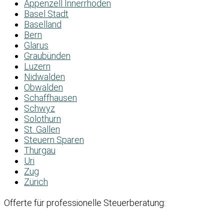
Appenzell Innerrhoden
Basel Stadt
Baselland
Bern
Glarus
Graubünden
Luzern
Nidwalden
Obwalden
Schaffhausen
Schwyz
Solothurn
St. Gallen
Steuern Sparen
Thurgau
Uri
Zug
Zürich
Offerte für professionelle Steuerberatung: