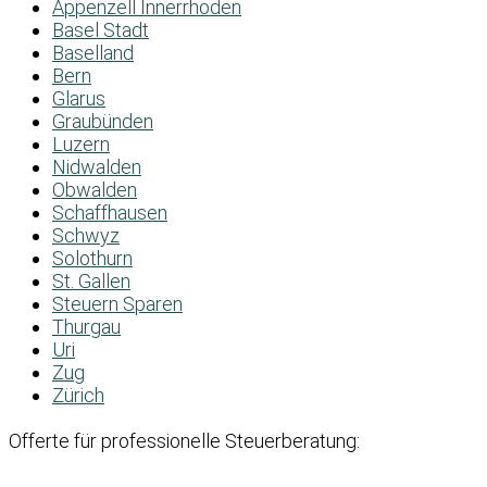
Appenzell Innerrhoden
Basel Stadt
Baselland
Bern
Glarus
Graubünden
Luzern
Nidwalden
Obwalden
Schaffhausen
Schwyz
Solothurn
St. Gallen
Steuern Sparen
Thurgau
Uri
Zug
Zürich
Offerte für professionelle Steuerberatung: