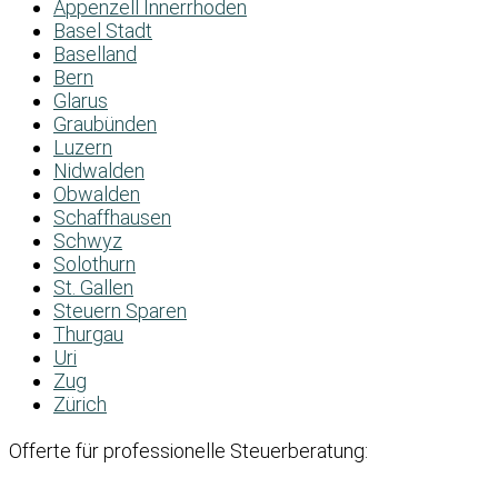
Appenzell Innerrhoden
Basel Stadt
Baselland
Bern
Glarus
Graubünden
Luzern
Nidwalden
Obwalden
Schaffhausen
Schwyz
Solothurn
St. Gallen
Steuern Sparen
Thurgau
Uri
Zug
Zürich
Offerte für professionelle Steuerberatung: