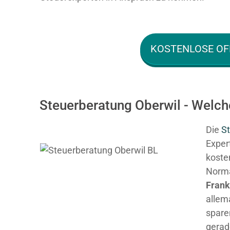
KOSTENLOSE OF
Steuerberatung Oberwil - Welch
Die
St
Expert
kosten
Normal
Fran
allem
spare
gerad