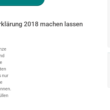
erklärung 2018 machen lassen
nze
und
ie
sten
 nur
ge
ennen.
üllen