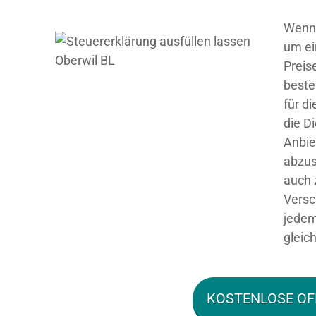
Wenn 
um ei
Preis
beste
für d
die D
Anbie
abzus
auch 
Versc
jedem
gleich
KOSTENLOSE OF