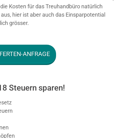
n die Kosten für das Treuhandbüro natürlich
aus, hier ist aber auch das Einsparpotential
ich grösser.
FERTEN-ANFRAGE
18 Steuern sparen!
esetz
teuern
hnen
höpfen