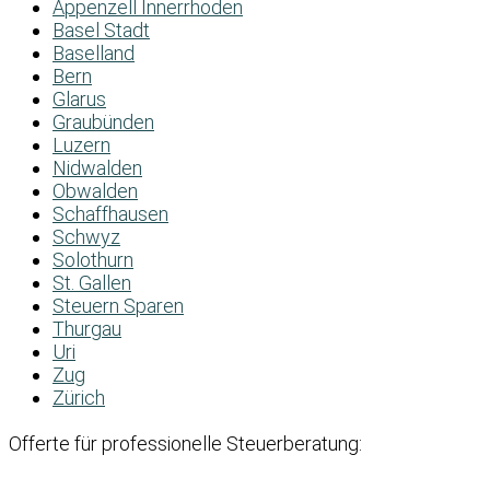
Appenzell Innerrhoden
Basel Stadt
Baselland
Bern
Glarus
Graubünden
Luzern
Nidwalden
Obwalden
Schaffhausen
Schwyz
Solothurn
St. Gallen
Steuern Sparen
Thurgau
Uri
Zug
Zürich
Offerte für professionelle Steuerberatung: