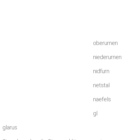
oberurnen
niederurnen
nidfurn
netstal
naefels
gl
glarus