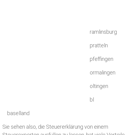
ramlinsburg
pratteln
pfeffingen
ormalingen
oltingen
bl
baselland
Sie sehen also, die Steuererklärung von einem
Steuerexperten ausfüllen zu lassen, hat viele Vorteile.