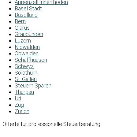
Appenzell Innerrhoden
Basel Stadt
Baselland
Bern
Glarus
Graubünden
Luzern
Nidwalden
Obwalden
Schaffhausen
Schwyz
Solothurn
St. Gallen
Steuern Sparen
Thurgau
Uri
Zug
Zürich
Offerte für professionelle Steuerberatung: