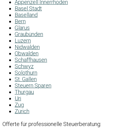
Appenzell Innerrhoden
Basel Stadt
Baselland
Bern
Glarus
Graubünden
Luzern
Nidwalden
Obwalden
Schaffhausen
Schwyz
Solothurn
St. Gallen
Steuern Sparen
Thurgau
Uri
Zug
Zürich
Offerte für professionelle Steuerberatung: