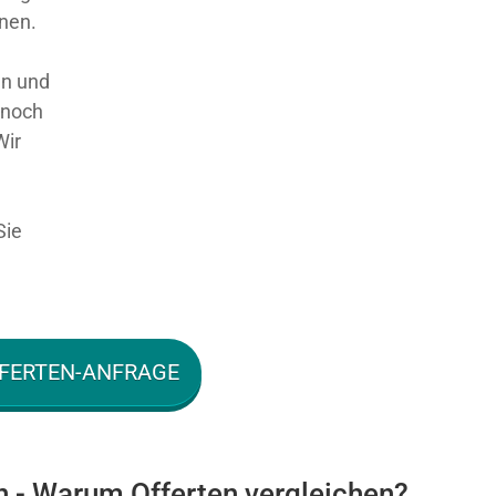
nnen.
en und
 noch
Wir
Sie
FERTEN-ANFRAGE
n - Warum Offerten vergleichen?