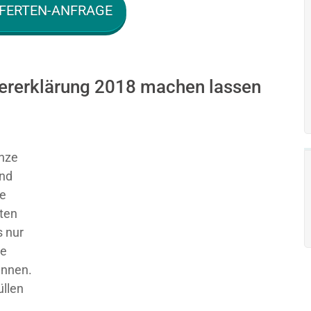
FERTEN-ANFRAGE
uererklärung 2018 machen lassen
nze
und
ie
sten
 nur
ge
ennen.
üllen