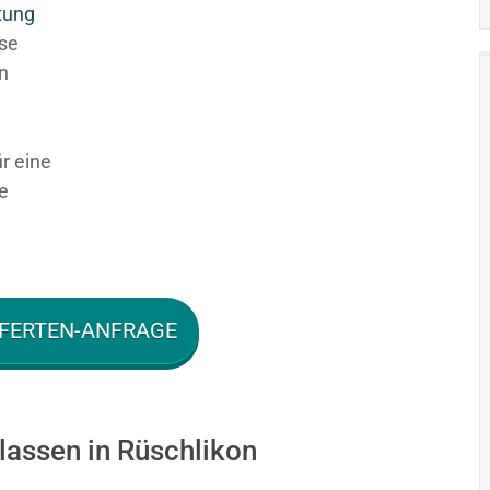
tung
ese
en
ür eine
e
FERTEN-ANFRAGE
lassen in Rüschlikon