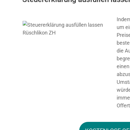
Indem
um ei
Preis
beste
die A
begre
einen
abzus
Umstä
würde
immer
Offer