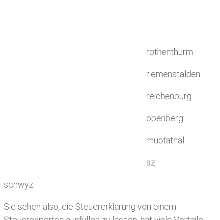
rothenthurm
riemenstalden
reichenburg
oberiberg
muotathal
sz
schwyz
Sie sehen also, die Steuererklärung von einem
Steuerexperten ausfüllen zu lassen, hat viele Vorteile.