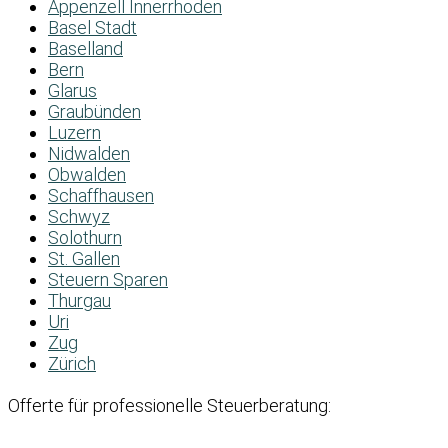
Appenzell Innerrhoden
Basel Stadt
Baselland
Bern
Glarus
Graubünden
Luzern
Nidwalden
Obwalden
Schaffhausen
Schwyz
Solothurn
St. Gallen
Steuern Sparen
Thurgau
Uri
Zug
Zürich
Offerte für professionelle Steuerberatung: