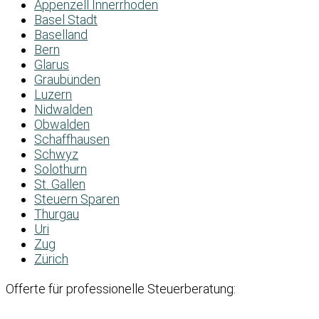
Appenzell Innerrhoden
Basel Stadt
Baselland
Bern
Glarus
Graubünden
Luzern
Nidwalden
Obwalden
Schaffhausen
Schwyz
Solothurn
St. Gallen
Steuern Sparen
Thurgau
Uri
Zug
Zürich
Offerte für professionelle Steuerberatung: