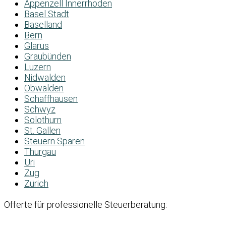
Appenzell Innerrhoden
Basel Stadt
Baselland
Bern
Glarus
Graubünden
Luzern
Nidwalden
Obwalden
Schaffhausen
Schwyz
Solothurn
St. Gallen
Steuern Sparen
Thurgau
Uri
Zug
Zürich
Offerte für professionelle Steuerberatung: