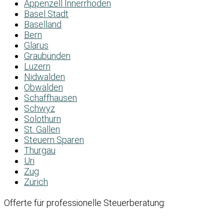
Appenzell Innerrhoden
Basel Stadt
Baselland
Bern
Glarus
Graubünden
Luzern
Nidwalden
Obwalden
Schaffhausen
Schwyz
Solothurn
St. Gallen
Steuern Sparen
Thurgau
Uri
Zug
Zürich
Offerte für professionelle Steuerberatung: