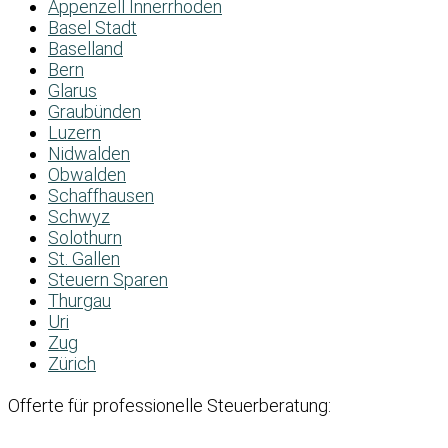
Appenzell Innerrhoden
Basel Stadt
Baselland
Bern
Glarus
Graubünden
Luzern
Nidwalden
Obwalden
Schaffhausen
Schwyz
Solothurn
St. Gallen
Steuern Sparen
Thurgau
Uri
Zug
Zürich
Offerte für professionelle Steuerberatung: