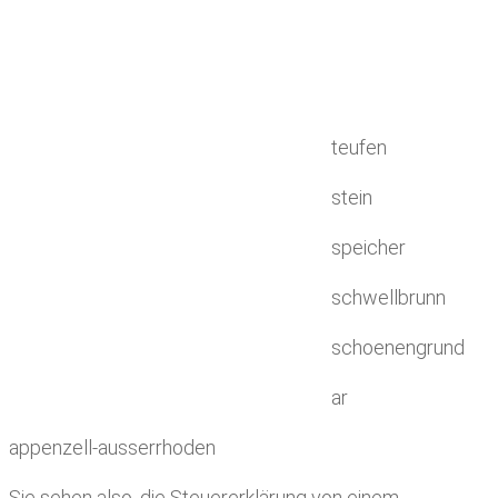
teufen
stein
speicher
schwellbrunn
schoenengrund
ar
appenzell-ausserrhoden
Sie sehen also, die Steuererklärung von einem