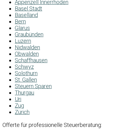
Appenzell Innerrhoden
Basel Stadt
Baselland
Bern
Glarus
Graubünden
Luzern
Nidwalden
Obwalden
Schaffhausen
Schwyz
Solothurn
St. Gallen
Steuern Sparen
Thurgau
Uri
Zug
Zürich
Offerte für professionelle Steuerberatung: