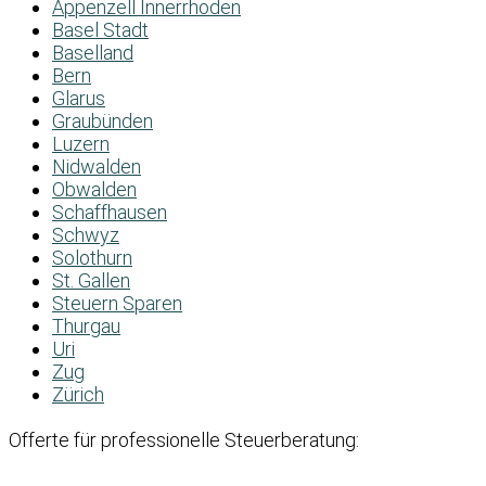
Appenzell Innerrhoden
Basel Stadt
Baselland
Bern
Glarus
Graubünden
Luzern
Nidwalden
Obwalden
Schaffhausen
Schwyz
Solothurn
St. Gallen
Steuern Sparen
Thurgau
Uri
Zug
Zürich
Offerte für professionelle Steuerberatung: