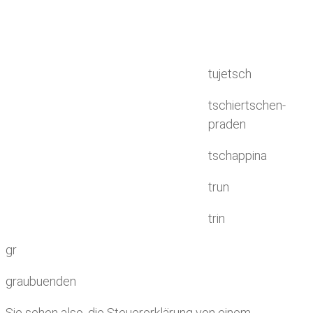
tujetsch
tschiertschen-
praden
tschappina
trun
trin
gr
graubuenden
Sie sehen also, die Steuererklärung von einem