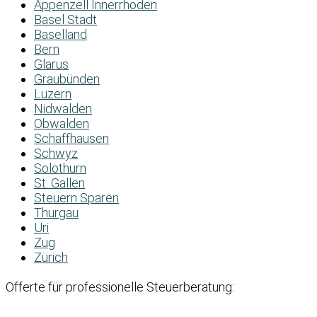
Appenzell Innerrhoden
Basel Stadt
Baselland
Bern
Glarus
Graubünden
Luzern
Nidwalden
Obwalden
Schaffhausen
Schwyz
Solothurn
St. Gallen
Steuern Sparen
Thurgau
Uri
Zug
Zürich
Offerte für professionelle Steuerberatung: