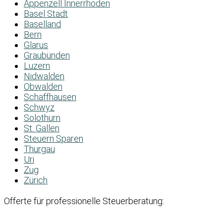
Appenzell Innerrhoden
Basel Stadt
Baselland
Bern
Glarus
Graubünden
Luzern
Nidwalden
Obwalden
Schaffhausen
Schwyz
Solothurn
St. Gallen
Steuern Sparen
Thurgau
Uri
Zug
Zürich
Offerte für professionelle Steuerberatung: