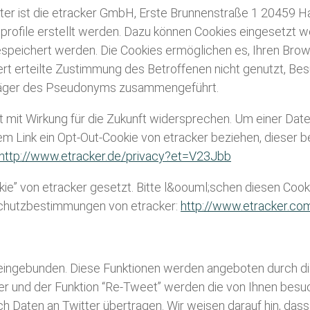
eter ist die etracker GmbH, Erste Brunnenstraße 1 20459
file erstellt werden. Dazu können Cookies eingesetzt wer
espeichert werden. Die Cookies ermöglichen es, Ihren Brow
erteilte Zustimmung des Betroffenen nicht genutzt, Besuc
räger des Pseudonyms zusammengeführt.
 mit Wirkung für die Zukunft widersprechen. Um einer Dat
 Link ein Opt-Out-Cookie von etracker beziehen, dieser be
http://www.etracker.de/privacy?et=V23Jbb
” von etracker gesetzt. Bitte l&oouml;schen diesen Cookie
nschutzbestimmungen von etracker:
http://www.etracker.co
eingebunden. Diese Funktionen werden angeboten durch die 
er und der Funktion “Re-Tweet” werden die von Ihnen besu
aten an Twitter übertragen. Wir weisen darauf hin, dass w