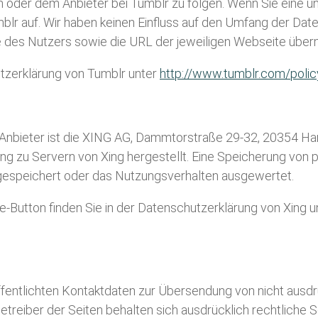
len oder dem Anbieter bei Tumblr zu folgen. Wenn Sie eine 
lr auf. Wir haben keinen Einfluss auf den Umfang der Daten
 des Nutzers sowie die URL der jeweiligen Webseite übermi
utzerklärung von Tumblr unter
http://www.tumblr.com/polic
nbieter ist die XING AG, Dammtorstraße 29-32, 20354 Ham
ndung zu Servern von Xing hergestellt. Eine Speicherung v
gespeichert oder das Nutzungsverhalten ausgewertet.
Button finden Sie in der Datenschutzerklärung von Xing u
fentlichten Kontaktdaten zur Übersendung von nicht ausd
etreiber der Seiten behalten sich ausdrücklich rechtliche 