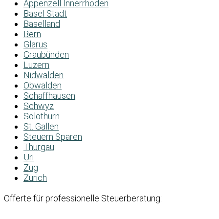
Appenzell Innerrhoden
Basel Stadt
Baselland
Bern
Glarus
Graubünden
Luzern
Nidwalden
Obwalden
Schaffhausen
Schwyz
Solothurn
St. Gallen
Steuern Sparen
Thurgau
Uri
Zug
Zürich
Offerte für professionelle Steuerberatung: