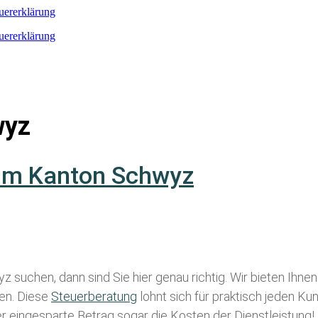
euererklärung
euererklärung
wyz
 im Kanton Schwyz
yz
suchen, dann sind Sie hier genau richtig. Wir bieten Ihne
len. Diese
Steuerberatung
lohnt sich für praktisch jeden Ku
der eingesparte Betrag sogar die Kosten der Dienstleistung!