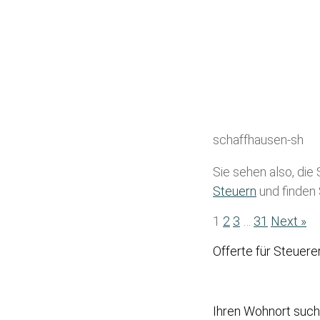
schaffhausen-sh
Sie sehen also, die
Steuern
und finden 
1
2
3
…
31
Next »
Offerte für Steuere
Ihren Wohnort such