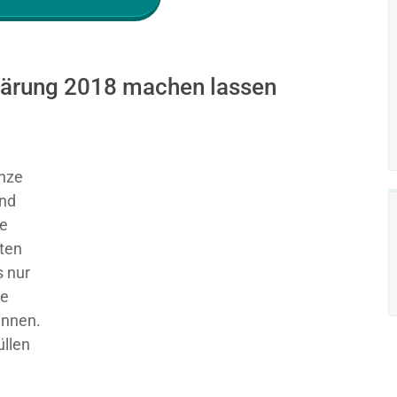
rklärung 2018 machen lassen
nze
und
ie
sten
 nur
ge
ennen.
üllen