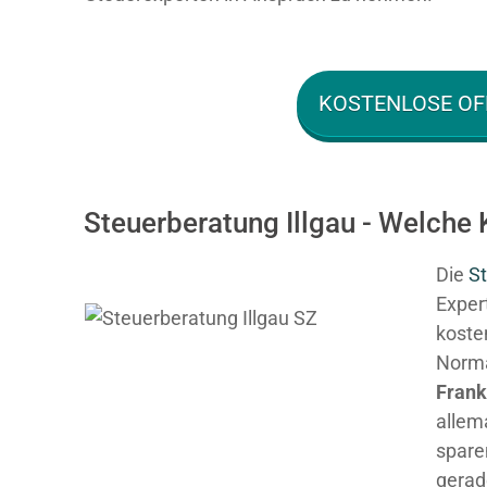
KOSTENLOSE OF
Steuerberatung Illgau - Welche 
Die
St
Expert
kosten
Normal
Fran
allem
spare
gerad