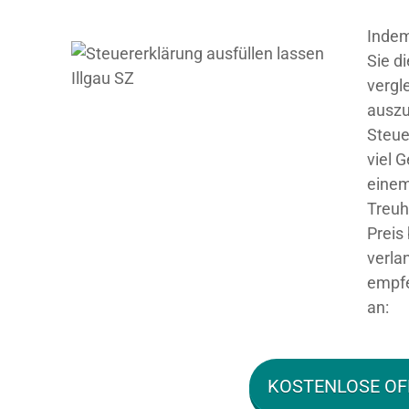
Indem
Sie d
vergl
auszu
Steue
viel G
einem
Treuh
Preis
verla
empfe
an:
KOSTENLOSE OF