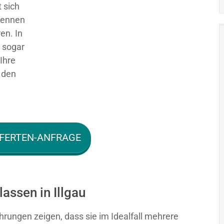
 sich
 kennen
en. In
g sogar
Ihre
 den
FERTEN-ANFRAGE
assen in Illgau
hrungen zeigen, dass sie im Idealfall mehrere