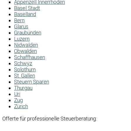
Appenzell Innerrhoden
Basel Stadt
Baselland
Bern
Glarus
Graubünden
Luzern
Nidwalden
Obwalden
Schaffhausen
Schwyz
Solothurn
St. Gallen
Steuern Sparen
Thurgau
Uri
Zug
Zürich
Offerte für professionelle Steuerberatung: