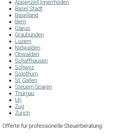
Appenzell Innerrhoden
Basel Stadt
Baselland
Bern
Glarus
Graubünden
Luzern
Nidwalden
Obwalden
Schaffhausen
Schwyz
Solothurn
St. Gallen
Steuern Sparen
Thurgau
Uri
Zug
Zürich
Offerte für professionelle Steuerberatung: