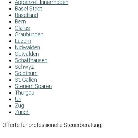
Appenzell Innerrhoden
Basel Stadt
Baselland
Bern
Glarus
Graubünden
Luzern
Nidwalden
Obwalden
Schaffhausen
Schwyz
Solothurn
St. Gallen
Steuern Sparen
Thurgau
Uri
Zug
Zürich
Offerte für professionelle Steuerberatung: