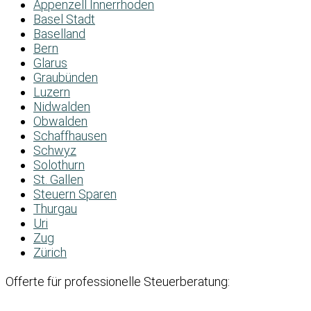
Appenzell Innerrhoden
Basel Stadt
Baselland
Bern
Glarus
Graubünden
Luzern
Nidwalden
Obwalden
Schaffhausen
Schwyz
Solothurn
St. Gallen
Steuern Sparen
Thurgau
Uri
Zug
Zürich
Offerte für professionelle Steuerberatung: