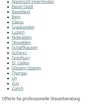
Appenzell Innerrhoden
Basel Stadt
Baselland
Bern
Glarus
Graubünden
Luzern
Nidwalden
Obwalden
Schaffhausen
Schwyz
Solothurn
St. Gallen
Steuern Sparen
Thurgau
Uri
Zug
Zürich
Offerte für professionelle Steuerberatung: