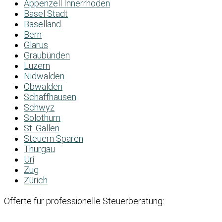
Appenzell Innerrhoden
Basel Stadt
Baselland
Bern
Glarus
Graubünden
Luzern
Nidwalden
Obwalden
Schaffhausen
Schwyz
Solothurn
St. Gallen
Steuern Sparen
Thurgau
Uri
Zug
Zürich
Offerte für professionelle Steuerberatung: