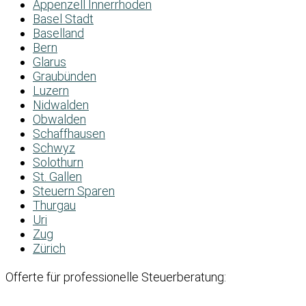
Appenzell Innerrhoden
Basel Stadt
Baselland
Bern
Glarus
Graubünden
Luzern
Nidwalden
Obwalden
Schaffhausen
Schwyz
Solothurn
St. Gallen
Steuern Sparen
Thurgau
Uri
Zug
Zürich
Offerte für professionelle Steuerberatung: