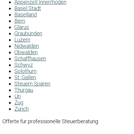
Appenzell Innerrhoden
Basel Stadt
Baselland
Bern
Glarus
Graubünden
Luzern
Nidwalden
Obwalden
Schaffhausen
Schwyz
Solothurn
St. Gallen
Steuern Sparen
Thurgau
Uri
Zug
Zürich
Offerte für professionelle Steuerberatung: