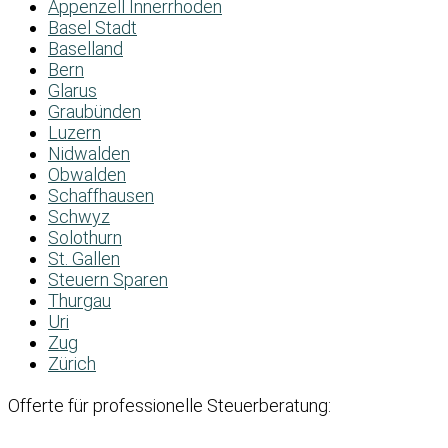
Appenzell Innerrhoden
Basel Stadt
Baselland
Bern
Glarus
Graubünden
Luzern
Nidwalden
Obwalden
Schaffhausen
Schwyz
Solothurn
St. Gallen
Steuern Sparen
Thurgau
Uri
Zug
Zürich
Offerte für professionelle Steuerberatung: