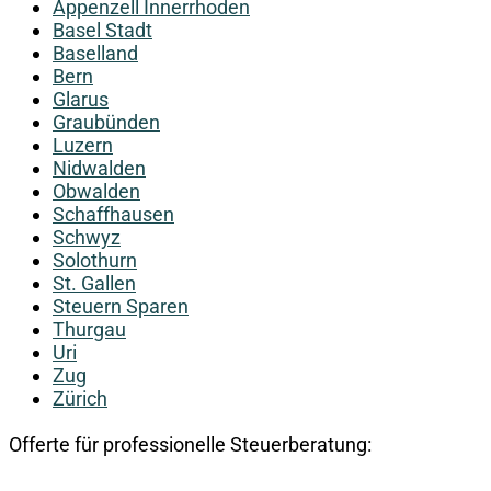
Appenzell Innerrhoden
Basel Stadt
Baselland
Bern
Glarus
Graubünden
Luzern
Nidwalden
Obwalden
Schaffhausen
Schwyz
Solothurn
St. Gallen
Steuern Sparen
Thurgau
Uri
Zug
Zürich
Offerte für professionelle Steuerberatung: