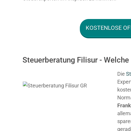
KOSTENLOSE OF
Steuerberatung Filisur - Welche
Die
St
Expert
kosten
Normal
Fran
allem
spare
gerad