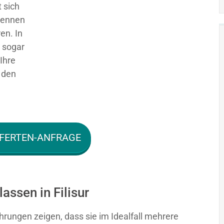
 sich
 kennen
en. In
g sogar
Ihre
 den
FERTEN-ANFRAGE
assen in Filisur
hrungen zeigen, dass sie im Idealfall mehrere