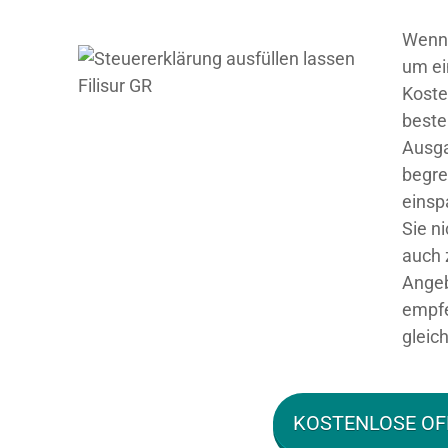
Wenn 
um ei
Koste
beste
Ausga
begre
einsp
Sie n
auch 
Angeb
empfe
gleich
KOSTENLOSE OF