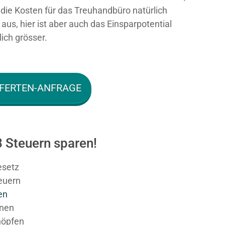
n die Kosten für das Treuhandbüro natürlich
aus, hier ist aber auch das Einsparpotential
ich grösser.
FERTEN-ANFRAGE
8 Steuern sparen!
esetz
teuern
en
hnen
höpfen