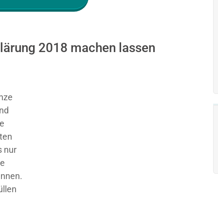
rklärung 2018 machen lassen
nze
und
ie
sten
 nur
ge
ennen.
üllen